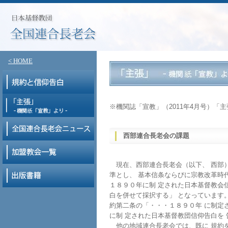
< HOME
※機関誌「宣教」（2011年4月号）「
西部連合長老会の課題
現在、西部連合長老会（以下、 西部）
準とし、 基本信条ならびに宗教改革時
１８９０年に制 定された日本基督教会
白を併せて採択する」 となっています
約第二条の「・・・１８９０年 に制定
に制 定された日本基督教団信仰告白を
他の地域連合長老会では、既に 規約を