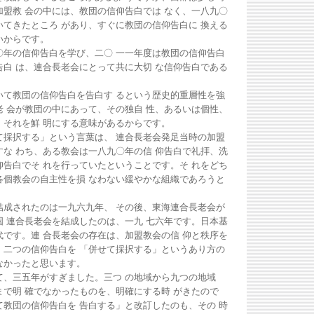
加盟教 会の中には、教団の信仰告白では なく、一八九〇
いてきたところ があり、すぐに教団の信仰告白に 換える
いからです。
年の信仰告白を学び、二〇 一一年度は教団の信仰告白
告白 は、連合長老会にとって共に大切 な信仰告白である
て教団の信仰告白を告白す るという歴史的重層性を強
老 会が教団の中にあって、その独自 性、あるいは個性、
、それを鮮 明にする意味があるからです。
採択する」という言葉は、 連合長老会発足当時の加盟
すな わち、ある教会は一八九〇年の信 仰告白で礼拝、洗
仰告白でそ れを行っていたということです。そ れをどち
各個教会の自主性を損 なわない緩やかな組織であろうと
成されたのは一九六九年、 その後、東海連合長老会が
国 連合長老会を結成したのは、一九 七六年です。日本基
代です。連 合長老会の存在は、加盟教会の信 仰と秩序を
、二つの信仰告白を 「併せて採択する」というあり方の
なかったと思います。
、三五年がすぎました。三つ の地域から九つの地域
まで明 確でなかったものを、明確にする時 がきたので
て教団の信仰告白を 告白する」と改訂したのも、その 時