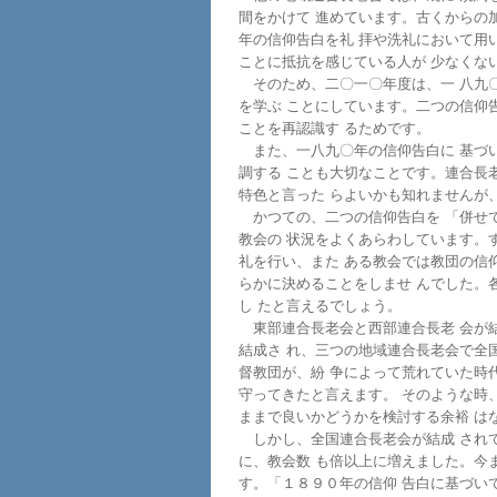
間をかけて 進めています。古くからの
年の信仰告白を礼 拝や洗礼において用
ことに抵抗を感じている人が 少なくな
そのため、二〇一〇年度は、一 八九〇
を学ぶ ことにしています。二つの信仰
ことを再認識す るためです。
また、一八九〇年の信仰告白に 基づい
調する ことも大切なことです。連合長
特色と言った らよいかも知れませんが
かつての、二つの信仰告白を 「併せて
教会の 状況をよくあらわしています。
礼を行い、また ある教会では教団の信
らかに決めることをしませ んでした。
し たと言えるでしょう。
東部連合長老会と西部連合長老 会が結
結成さ れ、三つの地域連合長老会で全
督教団が、紛 争によって荒れていた時
守ってきたと言えます。 そのような時
ままで良いかどうかを検討する余裕 は
しかし、全国連合長老会が結成 されて
に、教会数 も倍以上に増えました。今
す。「１８９０年の信仰 告白に基づい