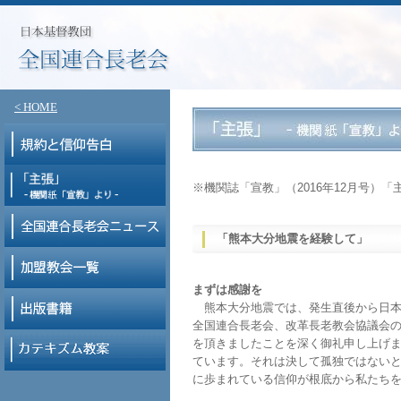
< HOME
※機関誌「宣教」（2016年12月号）「
「熊本大分地震を経験して」
まずは感謝を
熊本大分地震では、発生直後から日本
全国連合長老会、改革長老教会協議会
を頂きましたことを深く御礼申し上げま
ています。それは決して孤独ではない
に歩まれている信仰が根底から私たち