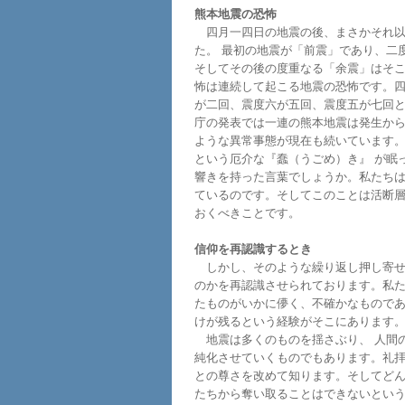
熊本地震の恐怖
四月一四日の地震の後、まさかそれ以
た。 最初の地震が「前震」であり、二
そしてその後の度重なる「余震」はそ
怖は連続して起こる地震の恐怖です。
が二回、震度六が五回、震度五が七回
庁の発表では一連の熊本地震は発生か
ような異常事態が現在も続いています
という厄介な『蠢（うごめ）き』 が眠
響きを持った言葉でしょうか。私たち
ているのです。そしてこのことは活断
おくべきことです。
信仰を再認識するとき
しかし、そのような繰り返し押し寄せ
のかを再認識させられております。私
たものがいかに儚く、不確かなもので
けが残るという経験がそこにあります
地震は多くのものを揺さぶり、 人間
純化させていくものでもあります。礼
との尊さを改めて知ります。そしてど
たちから奪い取ることはできないという